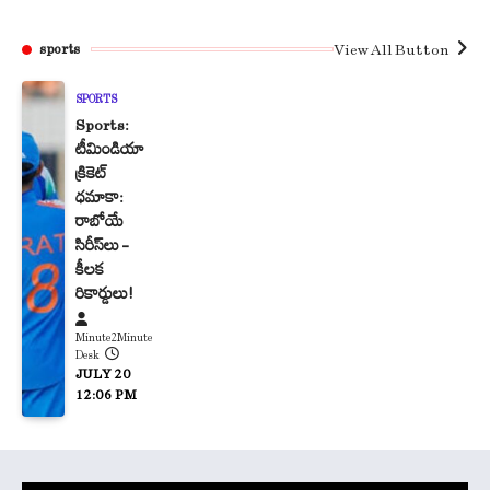
View All Button
sports
SPORTS
Sports:
టీమిండియా
క్రికెట్
ధమాకా:
రాబోయే
సిరీస్‌లు –
కీలక
రికార్డులు!
Minute2Minute
Desk
JULY 20
12:06 PM