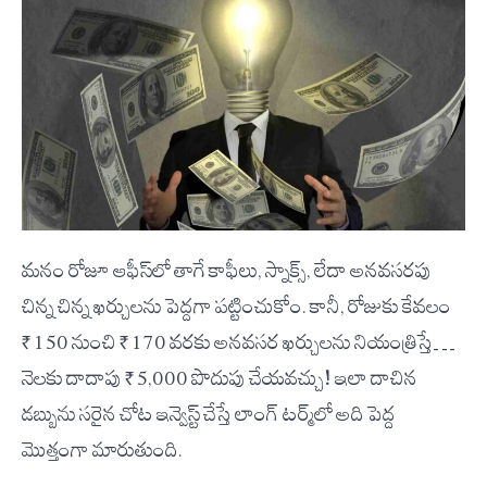
మనం రోజూ ఆఫీస్‌లో తాగే కాఫీలు, స్నాక్స్, లేదా అనవసరపు
చిన్న చిన్న ఖర్చులను పెద్దగా పట్టించుకోం. కానీ, రోజుకు కేవలం
₹150 నుంచి ₹170 వరకు అనవసర ఖర్చులను నియంత్రిస్తే…
నెలకు దాదాపు ₹5,000 పొదుపు చేయవచ్చు! ఇలా దాచిన
డబ్బును సరైన చోట ఇన్వెస్ట్ చేస్తే లాంగ్ టర్మ్‌లో అది పెద్ద
మొత్తంగా మారుతుంది.