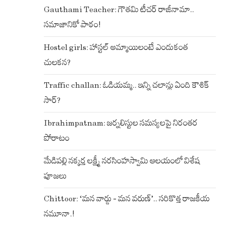
Gauthami Teacher: గౌతమి టీచర్ రాజీనామా..
సమాజానికో పాఠం!
Hostel girls: హాస్టల్ అమ్మాయిలంటే ఎందుకంత
చులకన?
Traffic challan: ఓడియమ్మ.. ఇన్ని చలాన్లు ఏంది కౌశిక్
సార్?
Ibrahimpatnam: జర్నలిస్టుల సమస్యలపై నిరంతర
పోరాటం
మేడిపల్లి నక్కర్త లక్ష్మీ నరసింహస్వామి ఆలయంలో విశేష
పూజలు
Chittoor: ‘మన వార్డు – మన వరుణ్’.. సరికొత్త రాజకీయ
నమూనా.!