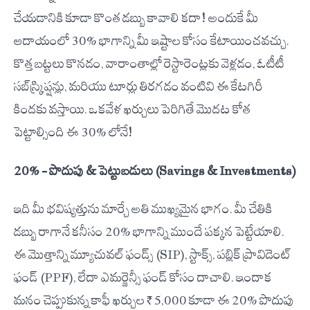
చేయడానికి కూడా కొంత డబ్బు కావాలి కదా! అందుకే మీ
ఆదాయంలో 30% భాగాన్ని మీ ఇష్టాల కోసం కేటాయించవచ్చు.
కొత్త బట్టలు కొనడం, వారాంతాల్లో రెస్టారెంట్లకు వెళ్లడం, ఓటీటీ
సబ్‌స్క్రిప్షన్లు, మరియు టూర్లు తిరగడం వంటివి ఈ కేటగిరీ
కిందకు వస్తాయి. ఒకవేళ ఖర్చులు పెరిగితే మొదట కోత
పెట్టాల్సింది ఈ 30% లోనే!
20% – పొదుపు & పెట్టుబడులు (Savings & Investments)
ఇది మీ భవిష్యత్తును మార్చే అతి ముఖ్యమైన భాగం. మీ చేతికి
డబ్బు రాగానే కనీసం 20% భాగాన్ని ముందే పక్కన పెట్టేయాలి.
ఈ మొత్తాన్ని మ్యూచువల్ ఫండ్స్ (SIP), స్టాక్స్, పబ్లిక్ ప్రావిడెంట్
ఫండ్ (PPF), లేదా ఎమర్జెన్సీ ఫండ్ కోసం దాచాలి. ఇందాక
మనం చెప్పుకున్న కాఫీ ఖర్చుల ₹5,000 కూడా ఈ 20% పొదుపు