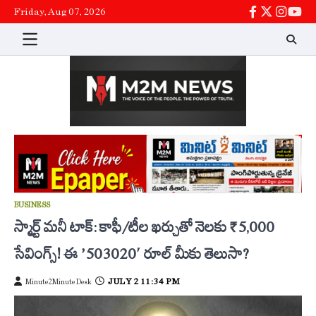
Skip
Friday, Aug 07, 2026
facebook
twitter
instag
You
to
content
BUSINESS
స్మార్ట్ మనీ టాక్: కాఫీ/టీల ఖర్చుతో నెలకు ₹5,000
సేవింగ్స్! ఈ ’50-30-20′ రూల్ మీకు తెలుసా?
JULY 2 11:34 PM
Minute2Minute Desk