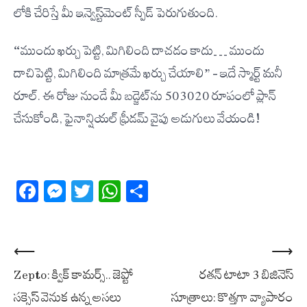
లోకి చేరిస్తే మీ ఇన్వెస్ట్‌మెంట్ స్పీడ్ పెరుగుతుంది.
“ముందు ఖర్చు పెట్టి, మిగిలింది దాచడం కాదు… ముందు
దాచిపెట్టి, మిగిలింది మాత్రమే ఖర్చు చేయాలి” – ఇదే స్మార్ట్ మనీ
రూల్. ఈ రోజు నుండే మీ బడ్జెట్‌ను 50-30-20 రూపంలో ప్లాన్
చేసుకోండి, ఫైనాన్షియల్ ఫ్రీడమ్ వైపు అడుగులు వేయండి!
Facebook
Messenger
Twitter
WhatsApp
Share
Post
⟵
⟶
Zepto: క్విక్ కామర్స్.. జెప్టో
రతన్ టాటా 3 బిజినెస్
navigation
సక్సెస్ వెనుక ఉన్న అసలు
సూత్రాలు: కొత్తగా వ్యాపారం