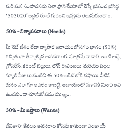
మరి మన సంపాదనను ఎలా ప్లాన్ చేయాలో చెప్పే ప్రపంచ ప్రసిద్ధ
’50-30-20′ బడ్జెట్ రూల్ గురించి ఇప్పుడు తెలుసుకుందాం.
50% – నిత్యావసరాలు (Needs)
మీ నెట్ జీతం లేదా వ్యాపార ఆదాయంలో సగం భాగం (50%)
కచ్చితంగా తీర్చాల్సిన అవసరాలకు మాత్రమే వాడాలి. ఇంటి అద్దె,
గ్రోసరీస్, కరెంట్ బిల్లులు, లోన్ ఈఎంఐలు, మరియు పిల్లల
స్కూల్ ఫీజులు వంటివి ఈ 50% బకెట్‌లోకి వస్తాయి. వీటిని
మనం ఎలాగూ ఆపలేం కాబట్టి, ఆదాయంలో సగానికి మించి ఇవి
ఉండకుండా చూసుకోవడం ముఖ్యం.
30% – మీ ఇష్టాలు (Wants)
జీవితాన్ని కేవలం అవసరాల కోసమే కాకుండా ఎంజాయ్