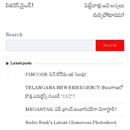
బిజినెస్ మైండ్!
పెట్టేవాళ్లు ఇవి అస్సలు
మర్చిపోకూడదు!
Search
Search
Latest posts
PINCODE: పిన్ కోడ్‌కు ఇక సెలవు!
TELANGANA NEW EMERGENCY: తెలంగాణలో
కొత్త ఎమర్జెన్సీ నంబర్ ‘112’ !
MEGASTAR :ఏపీ బ్రాండ్ అంబాసిడర్‌గా మెగాస్టార్?
Sadie Sink’s Latest Glamorous Photoshoot