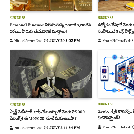
BUSINESS
BUSINESS
Personal Finance: పెరుగుతున్న బంగారం, ఇంధన
ఉద్యోగం చేస్తూనే నెల
ధరలు.. పొదుపు చేయడానికి మార్గాలు!
సంపాదించే 3 బెస్ట్ పార్ట
JULY 20 5:02 PM
Minute2Minute Desk
Minute2Minute Desk
BUSINESS
BUSINESS
Zepto: క్విక్ కామర్స్.. 
స్మార్ట్ మనీ టాక్: కాఫీ/టీల ఖర్చుతో నెలకు ₹5,000
బిజినెస్ మైండ్!
సేవింగ్స్! ఈ ’50-30-20′ రూల్ మీకు తెలుసా?
Minute2Minute Desk
JULY 2 11:34 PM
Minute2Minute Desk