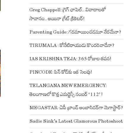
Greg Chappell: గ్రెగ్ ఛాపెల్.. వివాదాలతో
సావాసం.. అయినా గ్రేట్ క్రికెటర్!
Parenting Guide: గదమాయించడమూ నేరమేనా?
TIRUMALA : కోనేటిరాయుడు కొందరివాడేనా?
IAS KRISHNA TEJA: 365 రోజుల తపన!
PINCODE: పిన్ కోడ్‌కు ఇక సెలవు!
TELANGANA NEW EMERGENCY:
తెలంగాణలో కొత్త ఎమర్జెన్సీ నంబర్ ‘112’ !
MEGASTAR :ఏపీ బ్రాండ్ అంబాసిడర్‌గా మెగాస్టార్?
Sadie Sink’s Latest Glamorous Photoshoot