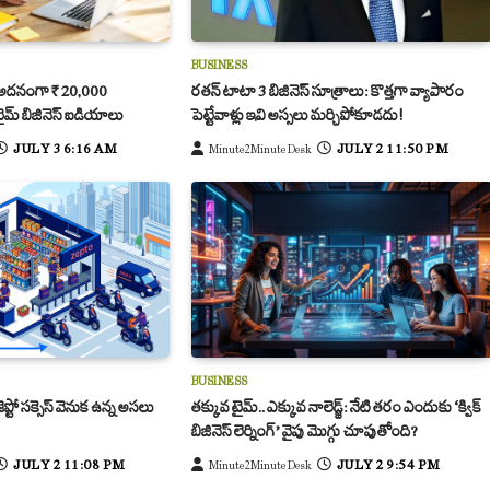
BUSINESS
కు అదనంగా ₹20,000
రతన్ టాటా 3 బిజినెస్ సూత్రాలు: కొత్తగా వ్యాపారం
్ టైమ్ బిజినెస్ ఐడియాలు
పెట్టేవాళ్లు ఇవి అస్సలు మర్చిపోకూడదు!
JULY 3 6:16 AM
JULY 2 11:50 PM
Minute2Minute Desk
BUSINESS
జెప్టో సక్సెస్ వెనుక ఉన్న అసలు
తక్కువ టైమ్.. ఎక్కువ నాలెడ్జ్: నేటి తరం ఎందుకు ‘క్విక్
బిజినెస్ లెర్నింగ్’ వైపు మొగ్గు చూపుతోంది?
JULY 2 11:08 PM
JULY 2 9:54 PM
Minute2Minute Desk