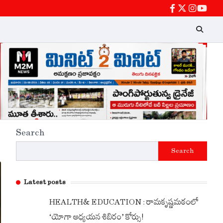
facebook
twitter
instagra
Youtu
Search
Search
Latest posts
HEALTH& EDUCATION : రామకృష్ణమఠంలో
‘యోగా అధ్యయన శిబిరం’ కోర్సు!