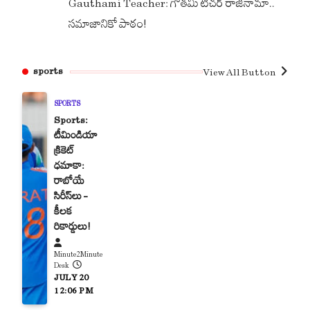
Gauthami Teacher: గౌతమి టీచర్ రాజీనామా..
సమాజానికో పాఠం!
sports
View All Button
SPORTS
Sports:
టీమిండియా
క్రికెట్
ధమాకా:
రాబోయే
సిరీస్‌లు –
కీలక
రికార్డులు!
Minute2Minute
Desk
JULY 20
12:06 PM