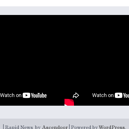
| Rapid News by
Ascendoor
| Powered by
WordPress
.