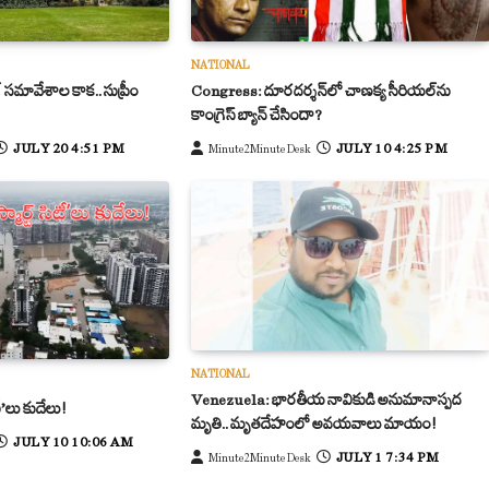
NATIONAL
 సమావేశాల కాక.. సుప్రీం
Congress: దూరదర్శన్‌లో చాణక్య సీరియల్‌ను
కాంగ్రెస్ బ్యాన్ చేసిందా?
JULY 20 4:51 PM
JULY 10 4:25 PM
Minute2Minute Desk
NATIONAL
Venezuela: భారతీయ నావికుడి అనుమానాస్పద
టీ’లు కుదేలు!
మృతి.. మృతదేహంలో అవయవాలు మాయం!
JULY 10 10:06 AM
JULY 1 7:34 PM
Minute2Minute Desk