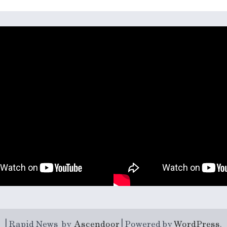
| Rapid News by
Ascendoor
| Powered by
WordPress
.