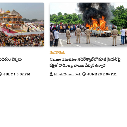
NATIONAL
దితుల లెక్కలు
Crime Thriller: కదిలే క్యాబ్‌లో మాజీ ప్రేయసిపై
కత్తితో దాడి.. ఆపై బాంబు పేల్చిన ఉన్మాది!
JULY 1 5:02 PM
JUNE 29 2:04 PM
Minute2Minute Desk