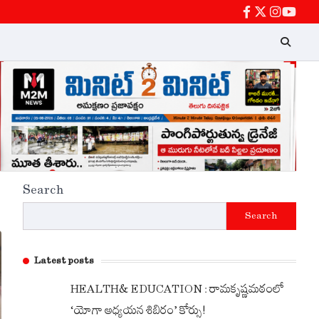
facebook
twitter
instagra
Youtu
Search
Search
Latest posts
HEALTH& EDUCATION : రామకృష్ణమఠంలో
‘యోగా అధ్యయన శిబిరం’ కోర్సు!