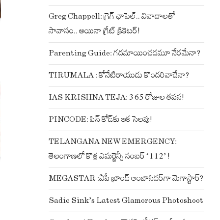
Greg Chappell: గ్రెగ్ ఛాపెల్.. వివాదాలతో
సావాసం.. అయినా గ్రేట్ క్రికెటర్!
Parenting Guide: గదమాయించడమూ నేరమేనా?
TIRUMALA : కోనేటిరాయుడు కొందరివాడేనా?
IAS KRISHNA TEJA: 365 రోజుల తపన!
PINCODE: పిన్ కోడ్‌కు ఇక సెలవు!
TELANGANA NEW EMERGENCY:
తెలంగాణలో కొత్త ఎమర్జెన్సీ నంబర్ ‘112’ !
MEGASTAR :ఏపీ బ్రాండ్ అంబాసిడర్‌గా మెగాస్టార్?
Sadie Sink’s Latest Glamorous Photoshoot