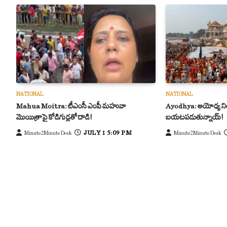
NATIONAL
NATIONAL
Mahua Moitra: టీఎంసీ ఎంపీ మహువా
Ayodhya: అయోధ్య నిం
మొయిత్రాపై కోడిగుడ్లతో దాడి!
బయటపడుతున్నాయ్!
JULY 1 5:09 PM
Minute2Minute Desk
Minute2Minute Desk