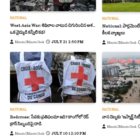
NATIONAL
NATIONAL
West Asia War: శిథిలాల చాటున చిగురించిన ఆశ..
National: పార్లమెంట్
ఒక వైద్యుడి కన్నీటి కథ!
కీలక వ్యాఖ్యలు
JULY 21 2:50 PM
Minute2Minute Desk
Minute2Minute Desk
NATIONAL
NATIONAL
Redcross: సేవకు ప్రతిఫలమా ఇది? కాంగోలో రెడ్
వాన దెబ్బకు ‘ఇస్మార్ట్ సి
క్రాస్ సిబ్బందిపై దాడి
Minute2Minute Desk
JULY 10 12:10 PM
Minute2Minute Desk