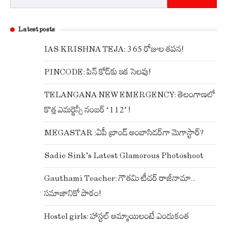
Latest posts
IAS KRISHNA TEJA: 365 రోజుల తపన!
PINCODE: పిన్ కోడ్‌కు ఇక సెలవు!
TELANGANA NEW EMERGENCY: తెలంగాణలో
కొత్త ఎమర్జెన్సీ నంబర్ ‘112’ !
MEGASTAR :ఏపీ బ్రాండ్ అంబాసిడర్‌గా మెగాస్టార్?
Sadie Sink’s Latest Glamorous Photoshoot
Gauthami Teacher: గౌతమి టీచర్ రాజీనామా..
సమాజానికో పాఠం!
Hostel girls: హాస్టల్ అమ్మాయిలంటే ఎందుకంత