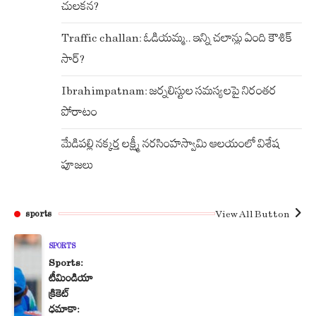
చులకన?
Traffic challan: ఓడియమ్మ.. ఇన్ని చలాన్లు ఏంది కౌశిక్
సార్?
Ibrahimpatnam: జర్నలిస్టుల సమస్యలపై నిరంతర
పోరాటం
మేడిపల్లి నక్కర్త లక్ష్మీ నరసింహస్వామి ఆలయంలో విశేష
పూజలు
View All Button
sports
SPORTS
Sports:
టీమిండియా
క్రికెట్
ధమాకా: