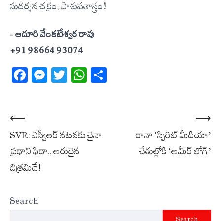
సుదర్శన చక్రం, పాశుపతాస్త్రం!
–
ఆదూరి వేంకటేశ్వర రావు
+91 98664 93074
Facebook
Messenger
Twitter
WhatsApp
Share
Post
⟵
⟶
SVR: ఎస్వీఆర్ నటనకు చైనా
రానా ‘స్పిరిట్ మీడియా’
navigation
ప్రధాని ఫిదా.. అరుదైన
చేతుల్లోకి ‘అమీర్ లోగ్’
చిత్రమిదే!
Search
Search