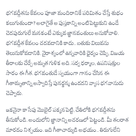
భగవద్గీతను కేవలం పూజా మందిరానికే పరిమితం చేస్తే శుభం
కలుగుతుందా? అలాగైతే ఆ పుస్తకాన్ని అంటిపెట్టుకుని ఉండే
చెదపురుగులే మనకంటే ఎక్కువ జ్ఞానవంతులు అనుకోవాలి.
భగవద్గీత కేవలం చదవడానికి కాదు.. బతుకు విలువను
తెలుసుకోవడానికి. నైరాశ్యంలో ఉన్నవారికి ధైర్యం చెప్పి, విజయ
తీరాలకు చేర్చే అమృత గుళిక అది. సర్వ ధర్మాల, ఉపనిషత్తుల
సారం ఈ గీత. భగవంతుడే స్వయంగా గానం చేసిన ఈ
గీతామృతాన్ని ఆస్వాదిస్తే పునర్జన్మ ఉండదని వ్యాస భగవానుడు
చెప్పారు.
ఇకనైనా కాసేపు మొబైల్ పక్కనపెట్టి, చేతిలోకి భగవద్గీతను
తీసుకోండి. అందులోని జ్ఞానాన్ని ఆచరణలో పెట్టండి. మీ తలరాత
మారడం నిశ్చయం. ఇది గీతాచార్యుడి అభయం.. తిరుగులేని