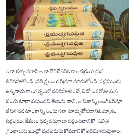
ఇలా కళ్ళు మూసి అలా తెరిచేసరికి కాలచక్రం గిర్రున
తిరిగిపోతోంది. ప్రతి క్షణం చరిత్రగా మారుతోంది. కళ్లముందు
ఉన్నవారు కాలగర్భంలో కలిసిపోతుంటే, ఏదో ఒకరోజు మన
వంతు కూడా వస్తుందని తెలుసు. కానీ, ఆ నిజాన్ని అంగీకరిస్తూ
జీవిత చరమాంకాన్ని పండుగలా మార్చుకోవడానికి మాత్రం
సిద్ధపడం. కేవలం ధర్మ వచనాలు వల్లించడానికో, పవిత్ర
గ్రంథాలను ఇంట్లో భద్రపరుచుకోవడానికో పరిమితమవుతాం.