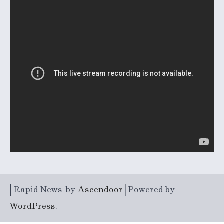
| Rapid News by
Ascendoor
| Powered by
WordPress
.