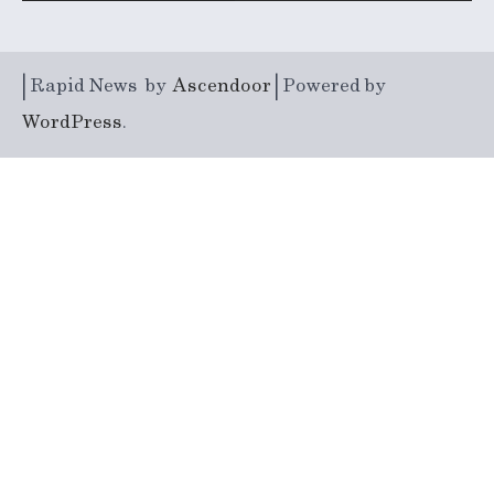
| Rapid News by
Ascendoor
| Powered by
WordPress
.