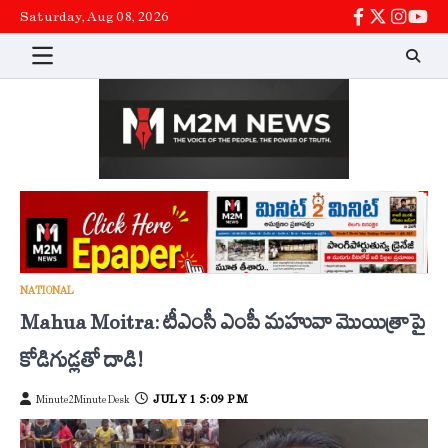
Skip
Saturday, Aug 08, 2026
facebook
twitter
instag
You
to
content
NATIONAL
Mahua Moitra: టీఎంసీ ఎంపీ మహువా మొయిత్రాపై
కోడిగుడ్లతో దాడి!
JULY 1 5:09 PM
Minute2Minute Desk