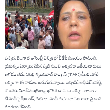
పశ్చిమ బెంగాల్ అసెంబ్లీ ఎన్నికల్లో బీజేపీ విజయం సాధించి,
ప్రభుత్వం ఏర్పాటు చేసినప్పటి నుంచి అక్కడ రాజకీయ దాడులు
ఆగడం లేదు. విపక్ష తృణమూల్ కాంగ్రెస్ (TMC) కీలక నేతలే
లక్ష్యంగా ఈ దాడులు జరుగుతున్నాయి. ఇప్పటికే అభిషేక్ బెనర్జీ,
కొందరు మాజీ మంత్రులపై భౌతిక దాడులు జరగ్గా.. తాజాగా
టీఎంసీ ఫైర్‌బ్రాండ్, మహిళా ఎంపీ మహువా మొయిత్రాపై దాడి
కలకలం రేపింది.