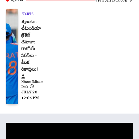
View All Button
sports
SPORTS
Sports:
టీమిండియా
క్రికెట్
ధమాకా:
రాబోయే
సిరీస్‌లు –
కీలక
రికార్డులు!
Minute2Minute
Desk
JULY 20
12:06 PM