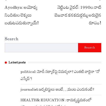
Post
Ayodhya: అయోధ్య
నెట్టింట వైరల్: 1990ల నాటి
navigation
నిందితుల లెక్కలు
బెజవాడ కనకదుర్గమ్మ అరుదైన
బయటపడుతున్నాయ్!
రూపం!
Search
Search
Latest posts
political: మోదీ సర్కార్‌పై విమర్శలా? ఎంతటి వారైనా ‘నో
ఎస్కేప్’!
journalist:జర్నలిస్టులు అంటే…మంట ఎందుకంటే?
HEALTH& EDUCATION : రామకృష్ణమఠంలో