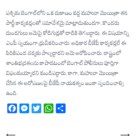
పశ్చిమ బెంగాల్‌లోని ఒక దుకాణం వద్ద మహువా మొయిత్రా తన
పార్టీ కార్యకర్తలతో సమావేశమై మాట్లాడుతుండగా, కొందరు
దుండగులు ఆమెపై కోడిగుడ్లతో దాడికి తెగబడ్డారు. ఈ విషయాన్ని
ఎంపీ స్వయంగా ధ్రువీకరించారు. అధికార బీజేపీ కార్యకర్తలే ఈ
పిరికిపంద చర్యకు పాల్పడ్డారని ఆమె ఆరోపించారు. రాష్ట్రంలో
శాంతిభద్రతలను కాపాడటంలో బెంగాల్ పోలీసులు పూర్తిగా
విఫలమయ్యారని మండిపడ్డారు. కాగా, మహువా మొయిత్రా
చేసిన ఈ ఆరోపణలపై బీజేపీ నాయకత్వం ఇంకా స్పందించాల్సి
ఉంది.
Facebook
Messenger
Twitter
WhatsApp
Share
⟵
⟶