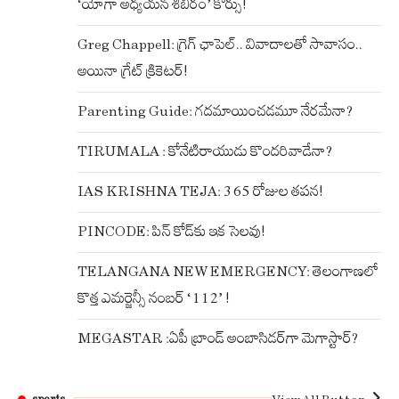
‘యోగా అధ్యయన శిబిరం’ కోర్సు!
Greg Chappell: గ్రెగ్ ఛాపెల్.. వివాదాలతో సావాసం..
అయినా గ్రేట్ క్రికెటర్!
Parenting Guide: గదమాయించడమూ నేరమేనా?
TIRUMALA : కోనేటిరాయుడు కొందరివాడేనా?
IAS KRISHNA TEJA: 365 రోజుల తపన!
PINCODE: పిన్ కోడ్‌కు ఇక సెలవు!
TELANGANA NEW EMERGENCY: తెలంగాణలో
కొత్త ఎమర్జెన్సీ నంబర్ ‘112’ !
MEGASTAR :ఏపీ బ్రాండ్ అంబాసిడర్‌గా మెగాస్టార్?