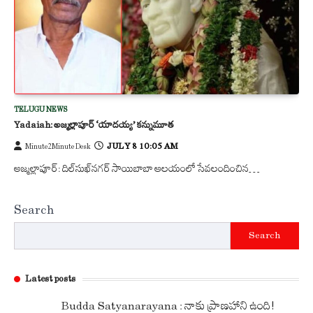
TELUGU NEWS
Yadaiah: అజ్మల్లాపూర్ ‘యాదయ్య’ కన్నుమూత
JULY 8 10:05 AM
Minute2Minute Desk
అజ్మల్లాపూర్: దిల్‌సుఖ్‌నగర్ సాయిబాబా ఆలయంలో సేవలందించిన…
Search
Search
Latest posts
Budda Satyanarayana : నాకు ప్రాణహాని ఉంది!