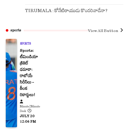
TIRUMALA : కోనేటిరాయుడు కొందరివాడేనా?
View All Button
sports
SPORTS
Sports:
టీమిండియా
క్రికెట్
ధమాకా:
రాబోయే
సిరీస్‌లు –
కీలక
రికార్డులు!
Minute2Minute
Desk
JULY 20
12:06 PM