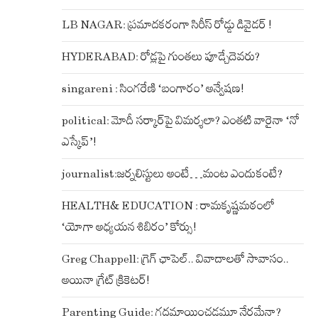
LB NAGAR: ప్రమాదకరంగా సిరీస్ రోడ్డు డివైడర్ !
HYDERABAD: రోడ్లపై గుంతలు పూడ్చేదెవరు?
singareni : సింగరేణి ‘బంగారం’ అన్వేషణ!
political: మోదీ సర్కార్‌పై విమర్శలా? ఎంతటి వారైనా ‘నో
ఎస్కేప్’!
journalist:జర్నలిస్టులు అంటే…మంట ఎందుకంటే?
HEALTH& EDUCATION : రామకృష్ణమఠంలో
‘యోగా అధ్యయన శిబిరం’ కోర్సు!
Greg Chappell: గ్రెగ్ ఛాపెల్.. వివాదాలతో సావాసం..
అయినా గ్రేట్ క్రికెటర్!
Parenting Guide: గదమాయించడమూ నేరమేనా?