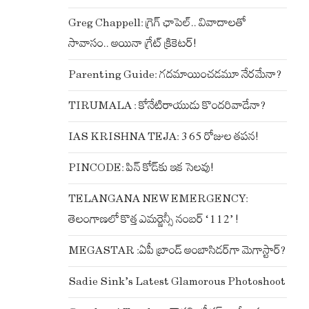
Greg Chappell: గ్రెగ్ ఛాపెల్.. వివాదాలతో
సావాసం.. అయినా గ్రేట్ క్రికెటర్!
Parenting Guide: గదమాయించడమూ నేరమేనా?
TIRUMALA : కోనేటిరాయుడు కొందరివాడేనా?
IAS KRISHNA TEJA: 365 రోజుల తపన!
PINCODE: పిన్ కోడ్‌కు ఇక సెలవు!
TELANGANA NEW EMERGENCY:
తెలంగాణలో కొత్త ఎమర్జెన్సీ నంబర్ ‘112’ !
MEGASTAR :ఏపీ బ్రాండ్ అంబాసిడర్‌గా మెగాస్టార్?
Sadie Sink’s Latest Glamorous Photoshoot