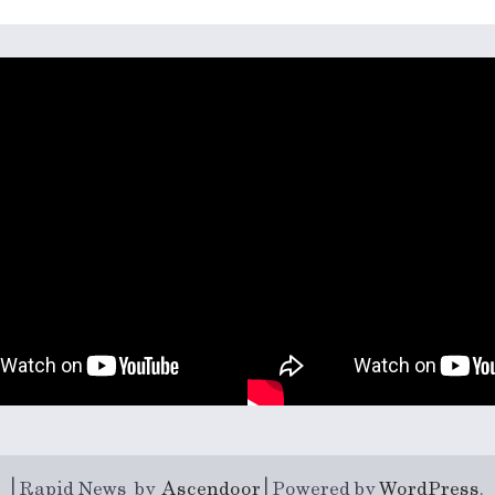
| Rapid News by
Ascendoor
| Powered by
WordPress
.