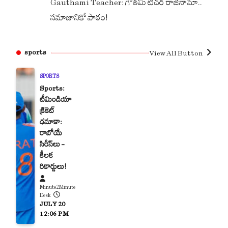
Gauthami Teacher: గౌతమి టీచర్ రాజీనామా..
సమాజానికో పాఠం!
sports
View All Button
SPORTS
Sports:
టీమిండియా
క్రికెట్
ధమాకా:
రాబోయే
సిరీస్‌లు –
కీలక
రికార్డులు!
Minute2Minute
Desk
JULY 20
12:06 PM