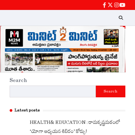
facebook
twitter
instagra
Youtu
Search
Search
Latest posts
HEALTH& EDUCATION : రామకృష్ణమఠంలో
‘యోగా అధ్యయన శిబిరం’ కోర్సు!