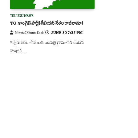
TELUGU NEWS
TG: కాంగ్రెస్ పార్టీకి సీనియర్ నేతల రాజీనామా!
JUNE 30 7:55 PM
Minute2Minute Desk
గన్నేరువరం: చీమలకుంటపల్లి గ్రామానికి చెందిన
కాంగ్రెస్…