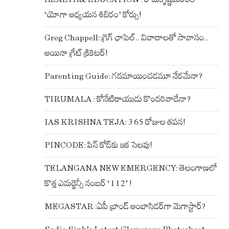
‘యోగా అధ్యయన శిబిరం’ కోర్సు!
Greg Chappell: గ్రెగ్ ఛాపెల్.. వివాదాలతో సావాసం..
అయినా గ్రేట్ క్రికెటర్!
Parenting Guide: గదమాయించడమూ నేరమేనా?
TIRUMALA : కోనేటిరాయుడు కొందరివాడేనా?
IAS KRISHNA TEJA: 365 రోజుల తపన!
PINCODE: పిన్ కోడ్‌కు ఇక సెలవు!
TELANGANA NEW EMERGENCY: తెలంగాణలో
కొత్త ఎమర్జెన్సీ నంబర్ ‘112’ !
MEGASTAR :ఏపీ బ్రాండ్ అంబాసిడర్‌గా మెగాస్టార్?