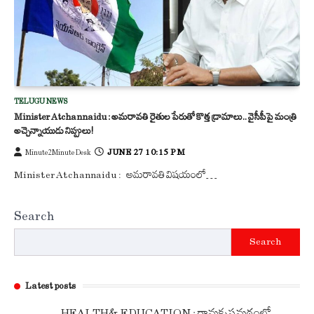
TELUGU NEWS
Minister Atchannaidu : అమరావతి రైతుల పేరుతో కొత్త డ్రామాలు.. వైసీపీపై మంత్రి
అచ్చెన్నాయుడు నిప్పులు!
JUNE 27 10:15 PM
Minute2Minute Desk
Minister Atchannaidu : అమరావతి విషయంలో…
Search
Search
Latest posts
HEALTH& EDUCATION : రామకృష్ణమఠంలో