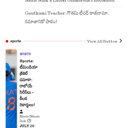
Sadie Sink’s Latest Glamorous Photoshoot
Gauthami Teacher: గౌతమి టీచర్ రాజీనామా..
సమాజానికో పాఠం!
View All Button
sports
SPORTS
Sports:
టీమిండియా
క్రికెట్
ధమాకా:
రాబోయే
సిరీస్‌లు –
కీలక
రికార్డులు!
Minute2Minute
Desk
JULY 20