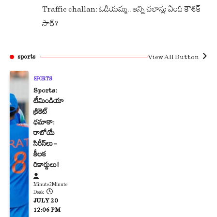
Traffic challan: ఓడియమ్మ.. ఇన్ని చలాన్లు ఏంది కౌశిక్
సార్?
View All Button
sports
SPORTS
Sports:
టీమిండియా
క్రికెట్
ధమాకా:
రాబోయే
సిరీస్‌లు –
కీలక
రికార్డులు!
Minute2Minute
Desk
JULY 20
12:06 PM