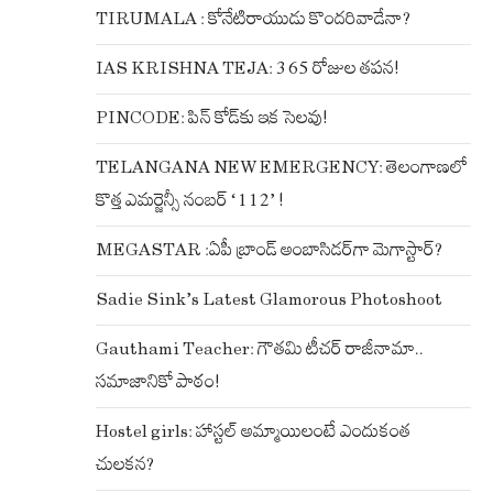
TIRUMALA : కోనేటిరాయుడు కొందరివాడేనా?
IAS KRISHNA TEJA: 365 రోజుల తపన!
PINCODE: పిన్ కోడ్‌కు ఇక సెలవు!
TELANGANA NEW EMERGENCY: తెలంగాణలో
కొత్త ఎమర్జెన్సీ నంబర్ ‘112’ !
MEGASTAR :ఏపీ బ్రాండ్ అంబాసిడర్‌గా మెగాస్టార్?
Sadie Sink’s Latest Glamorous Photoshoot
Gauthami Teacher: గౌతమి టీచర్ రాజీనామా..
సమాజానికో పాఠం!
Hostel girls: హాస్టల్ అమ్మాయిలంటే ఎందుకంత
చులకన?