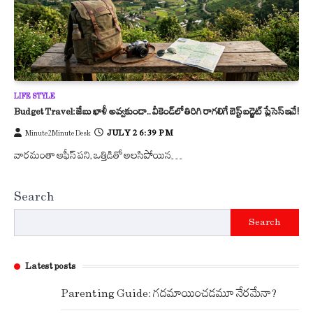
LIFE STYLE
Budget Travel: జేబు ఖాళీ అవ్వకుండా.. వీకెండ్‌లో తిరిగి రాగలిగే బెస్ట్ బడ్జెట్ ప్లేసెస్ ఇవే!
JULY 2 6:39 PM
Minute2Minute Desk
వారమంతా ఆఫీస్ పని, ఒత్తిడితో అలసిపోయిన…
Search
Search
Latest posts
Parenting Guide: గదమాయించడమూ నేరమేనా?