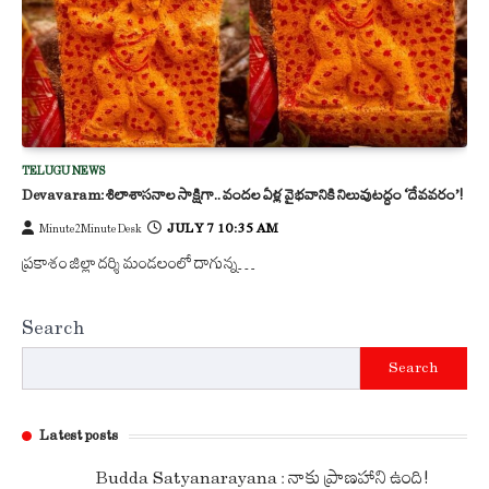
TELUGU NEWS
Devavaram: శిలాశాసనాల సాక్షిగా.. వందల ఏళ్ల వైభవానికి నిలువుటద్దం ‘దేవవరం’!
JULY 7 10:35 AM
Minute2Minute Desk
ప్రకాశం జిల్లా దర్శి మండలంలో దాగున్న…
Search
Search
Latest posts
Budda Satyanarayana : నాకు ప్రాణహాని ఉంది!