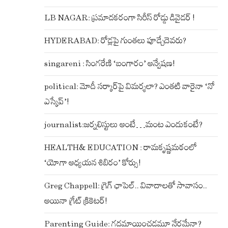
LB NAGAR: ప్రమాదకరంగా సిరీస్ రోడ్డు డివైడర్ !
HYDERABAD: రోడ్లపై గుంతలు పూడ్చేదెవరు?
singareni : సింగరేణి ‘బంగారం’ అన్వేషణ!
political: మోదీ సర్కార్‌పై విమర్శలా? ఎంతటి వారైనా ‘నో
ఎస్కేప్’!
journalist:జర్నలిస్టులు అంటే…మంట ఎందుకంటే?
HEALTH& EDUCATION : రామకృష్ణమఠంలో
‘యోగా అధ్యయన శిబిరం’ కోర్సు!
Greg Chappell: గ్రెగ్ ఛాపెల్.. వివాదాలతో సావాసం..
అయినా గ్రేట్ క్రికెటర్!
Parenting Guide: గదమాయించడమూ నేరమేనా?