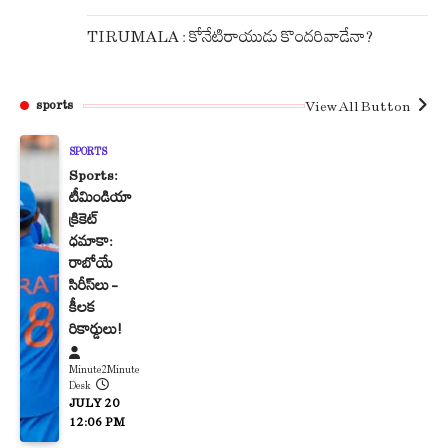
TIRUMALA : కోనేటిరాయుడు కొందరివాడేనా?
View All Button
sports
SPORTS
Sports:
టీమిండియా
క్రికెట్
ధమాకా:
రాబోయే
సిరీస్‌లు –
కీలక
రికార్డులు!
Minute2Minute
Desk
JULY 20
12:06 PM