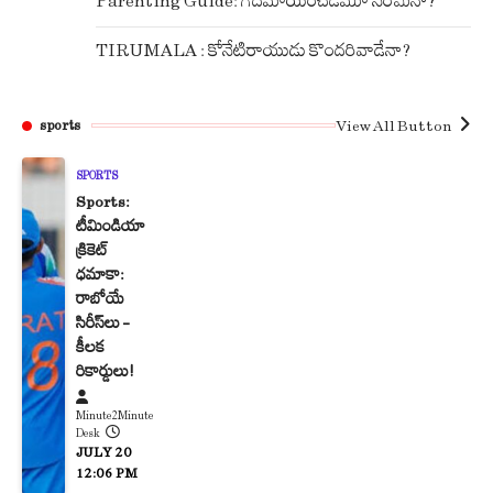
Parenting Guide: గదమాయించడమూ నేరమేనా?
TIRUMALA : కోనేటిరాయుడు కొందరివాడేనా?
View All Button
sports
SPORTS
Sports:
టీమిండియా
క్రికెట్
ధమాకా:
రాబోయే
సిరీస్‌లు –
కీలక
రికార్డులు!
Minute2Minute
Desk
JULY 20
12:06 PM