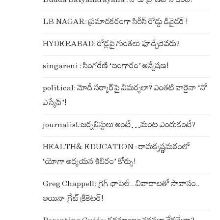
LB NAGAR: ప్రమాదకరంగా సిరీస్ రోడ్డు డివైడర్ !
HYDERABAD: రోడ్లపై గుంతలు పూడ్చేదెవరు?
singareni : సింగరేణి ‘బంగారం’ అన్వేషణ!
political: మోదీ సర్కార్‌పై విమర్శలా? ఎంతటి వారైనా ‘నో
ఎస్కేప్’!
journalist:జర్నలిస్టులు అంటే…మంట ఎందుకంటే?
HEALTH& EDUCATION : రామకృష్ణమఠంలో
‘యోగా అధ్యయన శిబిరం’ కోర్సు!
Greg Chappell: గ్రెగ్ ఛాపెల్.. వివాదాలతో సావాసం..
అయినా గ్రేట్ క్రికెటర్!