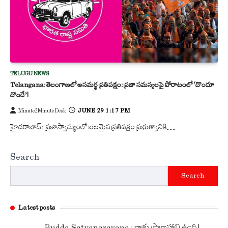
TELUGU NEWS
Telangana: తెలంగాణలో అసమర్థ ప్రతిపక్షం: ప్రజా సమస్యలపై పోరాటంలో ‘దొందూ
దొందే’!
JUNE 29 1:17 PM
Minute2Minute Desk
హైదరాబాద్: ప్రజాస్వామ్యంలో బలమైన ప్రతిపక్షం ప్రభుత్వానికి…
Search
Search
Latest posts
Budda Satyanarayana : నాకు ప్రాణహాని ఉంది!