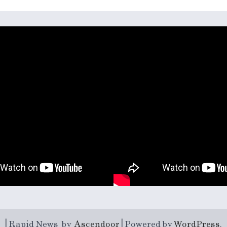
| Rapid News by
Ascendoor
| Powered by
WordPress
.