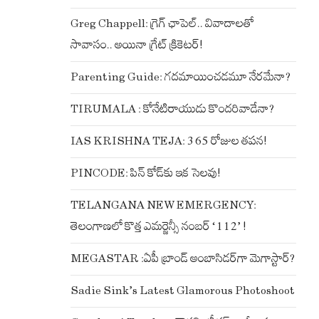
Greg Chappell: గ్రెగ్ ఛాపెల్.. వివాదాలతో
సావాసం.. అయినా గ్రేట్ క్రికెటర్!
Parenting Guide: గదమాయించడమూ నేరమేనా?
TIRUMALA : కోనేటిరాయుడు కొందరివాడేనా?
IAS KRISHNA TEJA: 365 రోజుల తపన!
PINCODE: పిన్ కోడ్‌కు ఇక సెలవు!
TELANGANA NEW EMERGENCY:
తెలంగాణలో కొత్త ఎమర్జెన్సీ నంబర్ ‘112’ !
MEGASTAR :ఏపీ బ్రాండ్ అంబాసిడర్‌గా మెగాస్టార్?
Sadie Sink’s Latest Glamorous Photoshoot