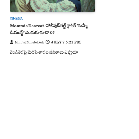
CINEMA
Mommie Dearest: హాలీవుడ్ కల్ట్ క్లాసిక్ ‘మమ్మీ
డియరెస్ట్’ ఎందుకు చూడాలి?
JULY 7 5:21 PM
Minute2Minute Desk
వెండితెరపై మెరిసే తారల జీవితాలు ఎప్పుడూ…