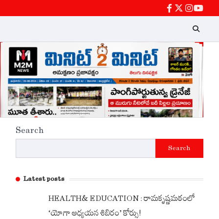
facebook
twitter
instagra
Youtu
Search
Search
Latest posts
HEALTH& EDUCATION : రామకృష్ణమఠంలో
‘యోగా అధ్యయన శిబిరం’ కోర్సు!