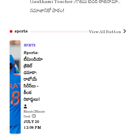
Gauthami Teacher: గౌతమి టీచర్ రాజీనామా..
సమాజానికో పాఠం!
sports
View All Button
SPORTS
Sports:
టీమిండియా
క్రికెట్
ధమాకా:
రాబోయే
సిరీస్‌లు –
కీలక
రికార్డులు!
Minute2Minute
Desk
JULY 20
12:06 PM