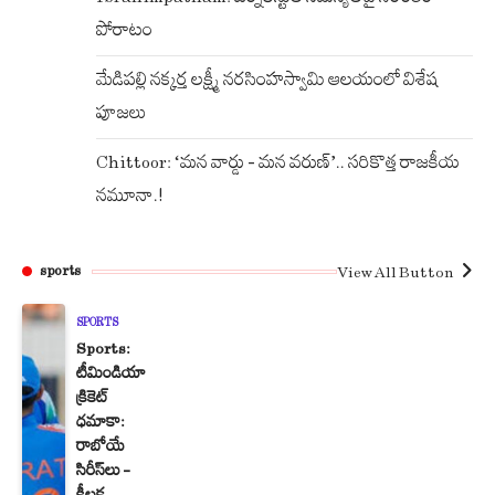
పోరాటం
మేడిపల్లి నక్కర్త లక్ష్మీ నరసింహస్వామి ఆలయంలో విశేష
పూజలు
Chittoor: ‘మన వార్డు – మన వరుణ్’.. సరికొత్త రాజకీయ
నమూనా.!
View All Button
sports
SPORTS
Sports:
టీమిండియా
క్రికెట్
ధమాకా:
రాబోయే
సిరీస్‌లు –
కీలక