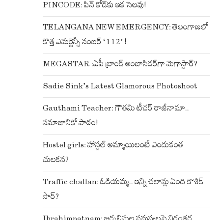
PINCODE: పిన్ కోడ్‌కు ఇక సెలవు!
TELANGANA NEW EMERGENCY: తెలంగాణలో
కొత్త ఎమర్జెన్సీ నంబర్ ‘112’ !
MEGASTAR :ఏపీ బ్రాండ్ అంబాసిడర్‌గా మెగాస్టార్?
Sadie Sink’s Latest Glamorous Photoshoot
Gauthami Teacher: గౌతమి టీచర్ రాజీనామా..
సమాజానికో పాఠం!
Hostel girls: హాస్టల్ అమ్మాయిలంటే ఎందుకంత
చులకన?
Traffic challan: ఓడియమ్మ.. ఇన్ని చలాన్లు ఏంది కౌశిక్
సార్?
Ibrahimpatnam: జర్నలిస్టుల సమస్యలపై నిరంతర