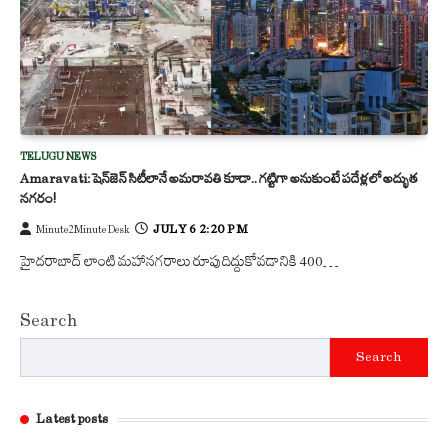
TELUGU NEWS
Amaravati: షెన్‌జెన్ సిటీలానే అమరావతి కూడా.. గట్టిగా అనుకుంటే పదేళ్లలో అద్భుత
నగరం!
JULY 6 2:20 PM
Minute2Minute Desk
హైదరాబాద్ లాంటి మహానగరాలు రూపుదిద్దుకోవడానికి 400…
Search
Search
Latest posts