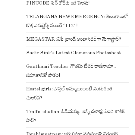
PINCODE: పిన్ కోడ్‌కు ఇక సెలవు!
TELANGANA NEW EMERGENCY: తెలంగాణలో
కొత్త ఎమర్జెన్సీ నంబర్ ‘112’ !
MEGASTAR :ఏపీ బ్రాండ్ అంబాసిడర్‌గా మెగాస్టార్?
Sadie Sink’s Latest Glamorous Photoshoot
Gauthami Teacher: గౌతమి టీచర్ రాజీనామా..
సమాజానికో పాఠం!
Hostel girls: హాస్టల్ అమ్మాయిలంటే ఎందుకంత
చులకన?
Traffic challan: ఓడియమ్మ.. ఇన్ని చలాన్లు ఏంది కౌశిక్
సార్?
Ibrahimpatnam: జర్నలిస్టుల సమస్యలపై నిరంతర