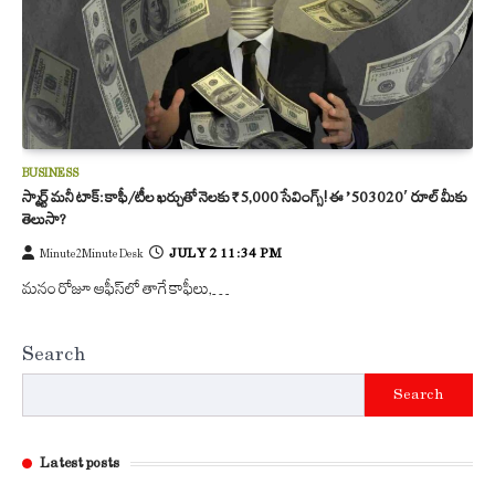
BUSINESS
స్మార్ట్ మనీ టాక్: కాఫీ/టీల ఖర్చుతో నెలకు ₹5,000 సేవింగ్స్! ఈ ’50-30-20′ రూల్ మీకు
తెలుసా?
JULY 2 11:34 PM
Minute2Minute Desk
మనం రోజూ ఆఫీస్‌లో తాగే కాఫీలు,…
Search
Search
Latest posts