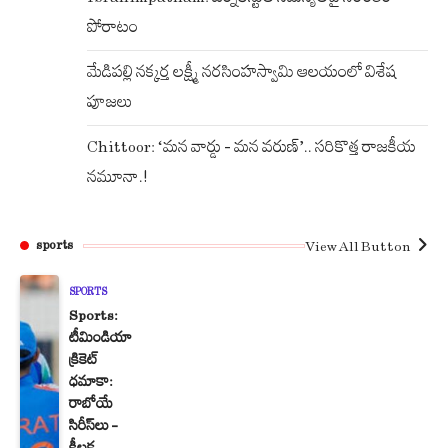
పోరాటం
మేడిపల్లి నక్కర్త లక్ష్మీ నరసింహస్వామి ఆలయంలో విశేష
పూజలు
Chittoor: ‘మన వార్డు – మన వరుణ్’.. సరికొత్త రాజకీయ
నమూనా.!
View All Button
sports
SPORTS
Sports:
టీమిండియా
క్రికెట్
ధమాకా:
రాబోయే
సిరీస్‌లు –
కీలక