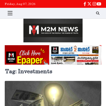
Skip
Friday, Aug 07, 2026
facebook
twitter
instag
You
to
content
Tag:
Investments