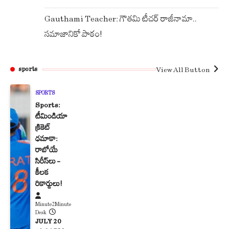
Gauthami Teacher: గౌతమి టీచర్ రాజీనామా..
సమాజానికో పాఠం!
View All Button
sports
SPORTS
Sports:
టీమిండియా
క్రికెట్
ధమాకా:
రాబోయే
సిరీస్‌లు –
కీలక
రికార్డులు!
Minute2Minute
Desk
JULY 20