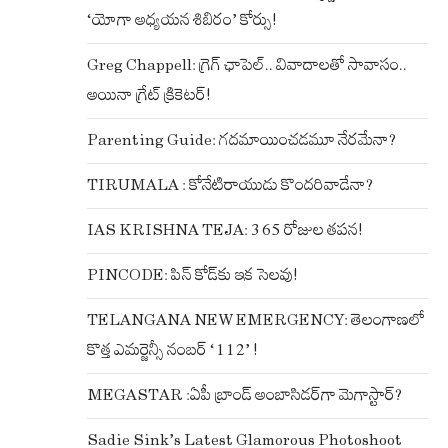
‘యోగా అధ్యయన శిబిరం’ కోర్సు!
Greg Chappell: గ్రెగ్ ఛాపెల్.. వివాదాలతో సావాసం..
అయినా గ్రేట్ క్రికెటర్!
Parenting Guide: గదమాయించడమూ నేరమేనా?
TIRUMALA : కోనేటిరాయుడు కొందరివాడేనా?
IAS KRISHNA TEJA: 365 రోజుల తపన!
PINCODE: పిన్ కోడ్‌కు ఇక సెలవు!
TELANGANA NEW EMERGENCY: తెలంగాణలో
కొత్త ఎమర్జెన్సీ నంబర్ ‘112’ !
MEGASTAR :ఏపీ బ్రాండ్ అంబాసిడర్‌గా మెగాస్టార్?
Sadie Sink’s Latest Glamorous Photoshoot