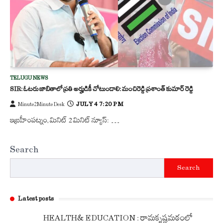
TELUGU NEWS
SIR: ఓటరు జాబితాలో ప్రతి అర్హుడికీ చోటుండాలి: మంచిరెడ్డి ప్రశాంత్ కుమార్ రెడ్డి
JULY 4 7:20 PM
Minute2Minute Desk
ఇబ్రహీంపట్నం, మినిట్ 2 మినిట్ న్యూస్: …
Search
Search
Latest posts
HEALTH& EDUCATION : రామకృష్ణమఠంలో