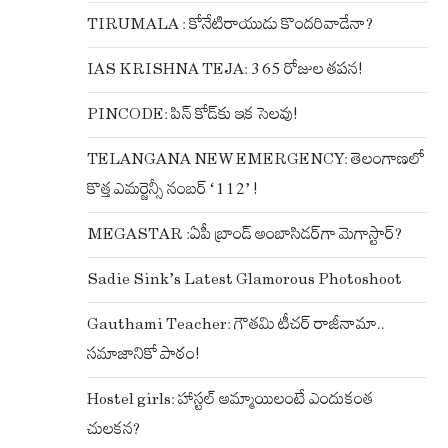
TIRUMALA : కోనేటిరాయుడు కొందరివాడేనా?
IAS KRISHNA TEJA: 365 రోజుల తపన!
PINCODE: పిన్ కోడ్‌కు ఇక సెలవు!
TELANGANA NEW EMERGENCY: తెలంగాణలో
కొత్త ఎమర్జెన్సీ నంబర్ ‘112’ !
MEGASTAR :ఏపీ బ్రాండ్ అంబాసిడర్‌గా మెగాస్టార్?
Sadie Sink’s Latest Glamorous Photoshoot
Gauthami Teacher: గౌతమి టీచర్ రాజీనామా..
సమాజానికో పాఠం!
Hostel girls: హాస్టల్ అమ్మాయిలంటే ఎందుకంత
చులకన?