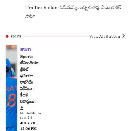
Traffic challan: ఓడియమ్మ.. ఇన్ని చలాన్లు ఏంది కౌశిక్
సార్?
View All Button
sports
SPORTS
Sports:
టీమిండియా
క్రికెట్
ధమాకా:
రాబోయే
సిరీస్‌లు –
కీలక
రికార్డులు!
Minute2Minute
Desk
JULY 20
12:06 PM