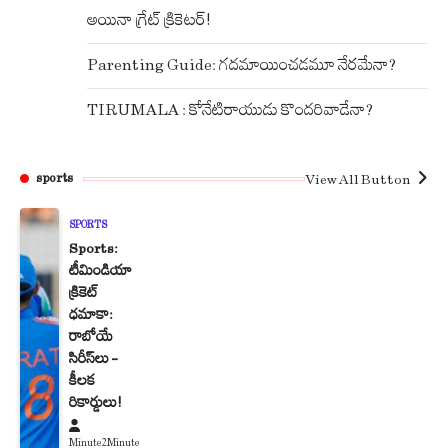
అయినా గ్రేట్ క్రికెటర్!
Parenting Guide: గదమాయించడమూ నేరమేనా?
TIRUMALA : కోనేటిరాయుడు కొందరివాడేనా?
View All Button
sports
SPORTS
Sports:
టీమిండియా
క్రికెట్
ధమాకా:
రాబోయే
సిరీస్‌లు –
కీలక
రికార్డులు!
Minute2Minute