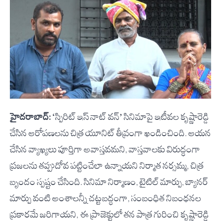
హైదరాబాద్:
‘స్పిరిట్ ఇస్ నాట్ వన్’ సినిమాపై ఇటీవల కృష్ణారెడ్డి
చేసిన ఆరోపణలను చిత్ర యూనిట్ తీవ్రంగా ఖండించింది. ఆయన
చేసిన వ్యాఖ్యలు పూర్తిగా అవాస్తవమని, వాస్తవాలకు విరుద్ధంగా
ప్రజలను తప్పుదోవ పట్టించేలా ఉన్నాయని నిర్మాత నర్సమ్మ, చిత్ర
బృందం స్పష్టం చేసింది. సినిమా నిర్మాణం, టైటిల్ మార్పు, బ్యానర్
మార్పు వంటి అంశాలన్నీ చట్టబద్ధంగా, సంబంధిత నిబంధనల
ప్రకారమే జరిగాయని, ఈ ప్రాజెక్టులో తన పాత్ర గురించి కృష్ణారెడ్డి