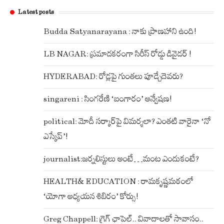
Latest posts
Budda Satyanarayana : నాకు ప్రాణహాని ఉంది!
LB NAGAR: ప్రమాదకరంగా సిరీస్ రోడ్డు డివైడర్ !
HYDERABAD: రోడ్లపై గుంతలు పూడ్చేదెవరు?
singareni : సింగరేణి ‘బంగారం’ అన్వేషణ!
political: మోదీ సర్కార్‌పై విమర్శలా? ఎంతటి వారైనా ‘నో
ఎస్కేప్’!
journalist:జర్నలిస్టులు అంటే…మంట ఎందుకంటే?
HEALTH& EDUCATION : రామకృష్ణమఠంలో
‘యోగా అధ్యయన శిబిరం’ కోర్సు!
Greg Chappell: గ్రెగ్ ఛాపెల్.. వివాదాలతో సావాసం..