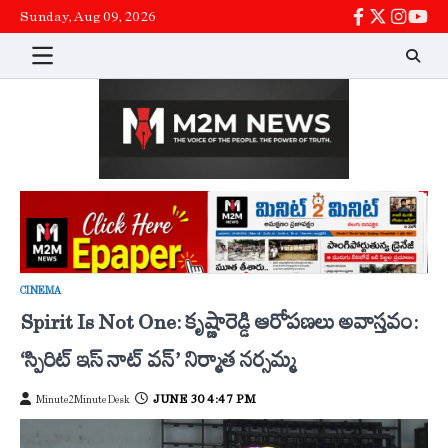
Skip
Sunday, Aug 09, 2026
facebook
twitter
instag
You
to
content
CINEMA
Spirit Is Not One: కృష్ణారెడ్డి ఆరోపణలు అవాస్తవం:
‘స్పిరిట్ ఇస్ నాట్ వన్’ నిర్మాత నర్సమ్మ
JUNE 30 4:47 PM
Minute2Minute Desk