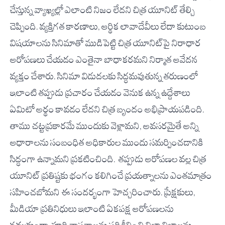
చేస్తున్న వ్యాఖ్యల్లో ఎలాంటి నిజం లేదని చిత్ర యూనిట్ తేల్చి
చెప్పింది. వ్యక్తిగత కారణాలు, ఆర్థిక లావాదేవీలు లేదా కుటుంబ
విషయాలను సినిమాతో ముడిపెట్టి చిత్ర యూనిట్‌పై నిరాధార
ఆరోపణలు చేయడం ఎంతైనా బాధాకరమని నిర్మాత ఆవేదన
వ్యక్తం చేశారు. సినిమా విడుదలకు సిద్ధమవుతున్న తరుణంలో
ఇలాంటి తప్పుడు ప్రచారం చేయడం వెనుక ఉన్న ఉద్దేశాలు
ఏమిటో అర్థం కావడం లేదని చిత్ర బృందం అభిప్రాయపడింది.
తాము చట్టప్రకారమే ముందుకు వెళ్లామని, అవసరమైతే అన్ని
ఆధారాలను సంబంధిత అధికారుల ముందు సమర్పించడానికి
సిద్ధంగా ఉన్నామని ప్రకటించింది. తప్పుడు ఆరోపణల వల్ల చిత్ర
యూనిట్ ప్రతిష్టకు భంగం కలిగించే ప్రయత్నాలను ఎంతమాత్రం
సహించబోమని ఈ సందర్భంగా హెచ్చరించారు. ప్రేక్షకులు,
మీడియా ప్రతినిధులు ఇలాంటి ఏకపక్ష ఆరోపణలను