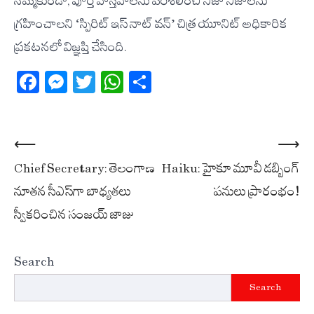
నమ్మకుండా, పూర్తి వాస్తవాలను పరిశీలించి నిజా నిజాలను
గ్రహించాలని ‘స్పిరిట్ ఇస్ నాట్ వన్’ చిత్ర యూనిట్ అధికారిక
ప్రకటనలో విజ్ఞప్తి చేసింది.
Facebook
Messenger
Twitter
WhatsApp
Share
Post
⟵
⟶
Chief Secretary: తెలంగాణ
Haiku: హైకూ మూవీ డబ్బింగ్
navigation
నూతన సీఎస్‌గా బాధ్యతలు
పనులు ప్రారంభం!
స్వీకరించిన సంజయ్ జాజు
Search
Search