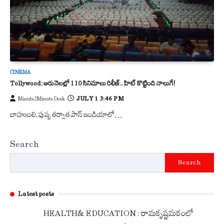
CINEMA
Tollywood: ఆరు నెలల్లో 110 సినిమాలు రిలీజ్.. హిట్ కొట్టింది నాలుగే!
JULY 1 3:46 PM
Minute2Minute Desk
బాహుబలి, పుష్ప తర్వాత పాన్ ఇండియాలో…
Search
Search
Latest posts
HEALTH& EDUCATION : రామకృష్ణమఠంలో