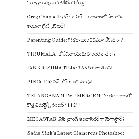
‘యోగా అధ్యయన శిబిరం’ కోర్సు!
Greg Chappell: గ్రెగ్ ఛాపెల్.. వివాదాలతో సావాసం..
అయినా గ్రేట్ క్రికెటర్!
Parenting Guide: గదమాయించడమూ నేరమేనా?
TIRUMALA : కోనేటిరాయుడు కొందరివాడేనా?
IAS KRISHNA TEJA: 365 రోజుల తపన!
PINCODE: పిన్ కోడ్‌కు ఇక సెలవు!
TELANGANA NEW EMERGENCY: తెలంగాణలో
కొత్త ఎమర్జెన్సీ నంబర్ ‘112’ !
MEGASTAR :ఏపీ బ్రాండ్ అంబాసిడర్‌గా మెగాస్టార్?
Sadie Sink’s Latest Glamorous Photoshoot