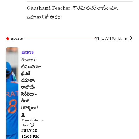
Gauthami Teacher: గౌతమి టీచర్ రాజీనామా..
సమాజానికో పాఠం!
View All Button
sports
SPORTS
Sports:
టీమిండియా
క్రికెట్
ధమాకా:
రాబోయే
సిరీస్‌లు –
కీలక
రికార్డులు!
Minute2Minute
Desk
JULY 20
12:06 PM