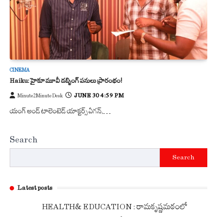
CINEMA
Haiku: హైకూ మూవీ డబ్బింగ్ పనులు ప్రారంభం!
JUNE 30 4:59 PM
Minute2Minute Desk
యంగ్ అండ్ టాలెంటెడ్ యాక్టర్స్ ఏగన్,…
Search
Search
Latest posts
HEALTH& EDUCATION : రామకృష్ణమఠంలో