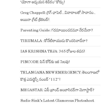
‘యోగా అధ్యయన శిబిరం’ కోర్సు!
Greg Chappell: గ్రెగ్ ఛాపెల్.. వివాదాలతో సావాసం..
అయినా గ్రేట్ క్రికెటర్!
Parenting Guide: గదమాయించడమూ నేరమేనా?
TIRUMALA : కోనేటిరాయుడు కొందరివాడేనా?
IAS KRISHNA TEJA: 365 రోజుల తపన!
PINCODE: పిన్ కోడ్‌కు ఇక సెలవు!
TELANGANA NEW EMERGENCY: తెలంగాణలో
కొత్త ఎమర్జెన్సీ నంబర్ ‘112’ !
MEGASTAR :ఏపీ బ్రాండ్ అంబాసిడర్‌గా మెగాస్టార్?
Sadie Sink’s Latest Glamorous Photoshoot