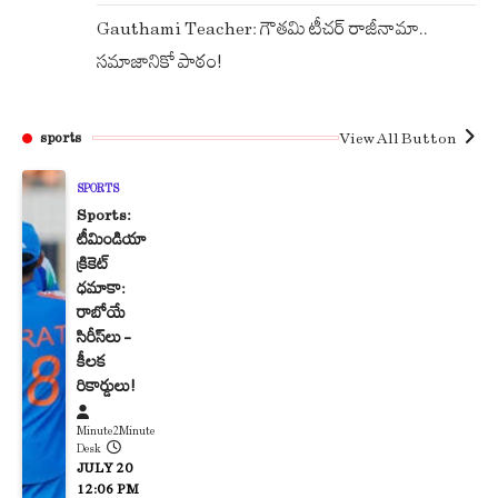
Gauthami Teacher: గౌతమి టీచర్ రాజీనామా..
సమాజానికో పాఠం!
View All Button
sports
SPORTS
Sports:
టీమిండియా
క్రికెట్
ధమాకా:
రాబోయే
సిరీస్‌లు –
కీలక
రికార్డులు!
Minute2Minute
Desk
JULY 20
12:06 PM