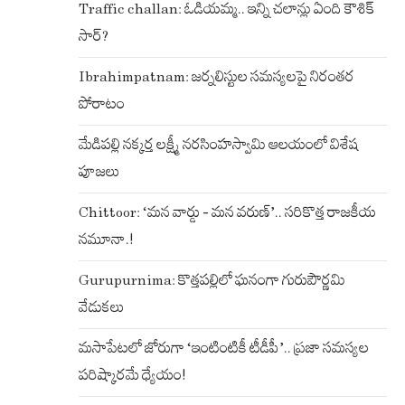
Traffic challan: ఓడియమ్మ.. ఇన్ని చలాన్లు ఏంది కౌశిక్
సార్?
Ibrahimpatnam: జర్నలిస్టుల సమస్యలపై నిరంతర
పోరాటం
మేడిపల్లి నక్కర్త లక్ష్మీ నరసింహస్వామి ఆలయంలో విశేష
పూజలు
Chittoor: ‘మన వార్డు – మన వరుణ్’.. సరికొత్త రాజకీయ
నమూనా.!
Gurupurnima: కొత్తపల్లిలో ఘనంగా గురుపౌర్ణమి
వేడుకలు
మసాపేటలో జోరుగా ‘ఇంటింటికీ టీడీపీ’.. ప్రజా సమస్యల
పరిష్కారమే ధ్యేయం!