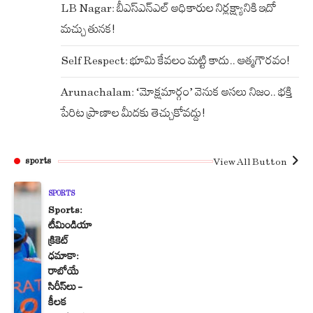
LB Nagar: బీఎస్ఎన్ఎల్ అధికారుల నిర్లక్ష్యానికి ఇదో
మచ్చు తునక!
Self Respect: భూమి కేవలం మట్టి కాదు.. ఆత్మగౌరవం!
Arunachalam: ‘మోక్షమార్గం’ వెనుక అసలు నిజం.. భక్తి
పేరిట ప్రాణాల మీదకు తెచ్చుకోవద్దు!
View All Button
sports
SPORTS
Sports:
టీమిండియా
క్రికెట్
ధమాకా:
రాబోయే
సిరీస్‌లు –
కీలక