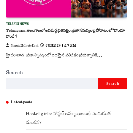
TELUGU NEWS
Telangana: తెలంగాణలో అసమర్థ ప్రతిపక్షం: ప్రజా సమస్యలపై పోరాటంలో ‘దొందూ
దొందే’!
JUNE 29 1:17 PM
Minute2Minute Desk
హైదరాబాద్: ప్రజాస్వామ్యంలో బలమైన ప్రతిపక్షం ప్రభుత్వానికి…
Search
Search
Latest posts
Hostel girls: హాస్టల్ అమ్మాయిలంటే ఎందుకంత
చులకన?