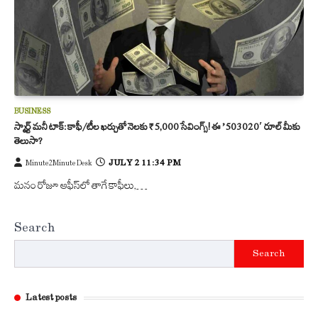
BUSINESS
స్మార్ట్ మనీ టాక్: కాఫీ/టీల ఖర్చుతో నెలకు ₹5,000 సేవింగ్స్! ఈ ’50-30-20′ రూల్ మీకు
తెలుసా?
JULY 2 11:34 PM
Minute2Minute Desk
మనం రోజూ ఆఫీస్‌లో తాగే కాఫీలు,…
Search
Search
Latest posts