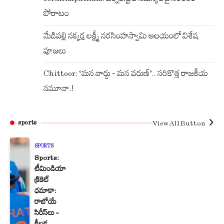
పోరాటం
మేడిపల్లి నక్కర్త లక్ష్మీ నరసింహస్వామి ఆలయంలో విశేష
పూజలు
Chittoor: ‘మన వార్డు – మన వరుణ్’.. సరికొత్త రాజకీయ
నమూనా.!
View All Button
sports
SPORTS
Sports:
టీమిండియా
క్రికెట్
ధమాకా:
రాబోయే
సిరీస్‌లు –
కీలక