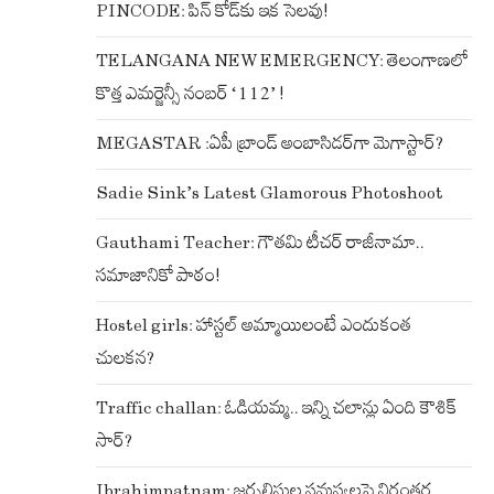
PINCODE: పిన్ కోడ్‌కు ఇక సెలవు!
TELANGANA NEW EMERGENCY: తెలంగాణలో
కొత్త ఎమర్జెన్సీ నంబర్ ‘112’ !
MEGASTAR :ఏపీ బ్రాండ్ అంబాసిడర్‌గా మెగాస్టార్?
Sadie Sink’s Latest Glamorous Photoshoot
Gauthami Teacher: గౌతమి టీచర్ రాజీనామా..
సమాజానికో పాఠం!
Hostel girls: హాస్టల్ అమ్మాయిలంటే ఎందుకంత
చులకన?
Traffic challan: ఓడియమ్మ.. ఇన్ని చలాన్లు ఏంది కౌశిక్
సార్?
Ibrahimpatnam: జర్నలిస్టుల సమస్యలపై నిరంతర