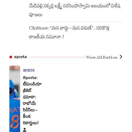
మేడిపల్లి నక్కర్త లక్ష్మీ నరసింహస్వామి ఆలయంలో విశేష
పూజలు
Chittoor: ‘మన వార్డు – మన వరుణ్’.. సరికొత్త
రాజకీయ నమూనా.!
sports
View All Button
SPORTS
Sports:
టీమిండియా
క్రికెట్
ధమాకా:
రాబోయే
సిరీస్‌లు –
కీలక
రికార్డులు!