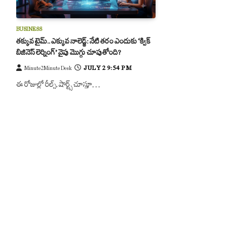
BUSINESS
తక్కువ టైమ్.. ఎక్కువ నాలెడ్జ్: నేటి తరం ఎందుకు ‘క్విక్
బిజినెస్ లెర్నింగ్’ వైపు మొగ్గు చూపుతోంది?
JULY 2 9:54 PM
Minute2Minute Desk
ఈ రోజుల్లో రీల్స్, షార్ట్స్ చూస్తూ…