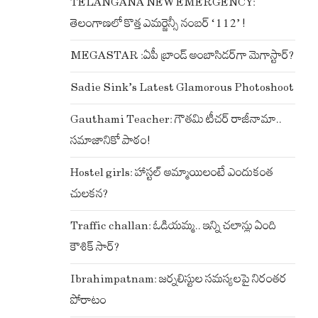
TELANGANA NEW EMERGENCY:
తెలంగాణలో కొత్త ఎమర్జెన్సీ నంబర్ ‘112’ !
MEGASTAR :ఏపీ బ్రాండ్ అంబాసిడర్‌గా మెగాస్టార్?
Sadie Sink’s Latest Glamorous Photoshoot
Gauthami Teacher: గౌతమి టీచర్ రాజీనామా..
సమాజానికో పాఠం!
Hostel girls: హాస్టల్ అమ్మాయిలంటే ఎందుకంత
చులకన?
Traffic challan: ఓడియమ్మ.. ఇన్ని చలాన్లు ఏంది
కౌశిక్ సార్?
Ibrahimpatnam: జర్నలిస్టుల సమస్యలపై నిరంతర
పోరాటం