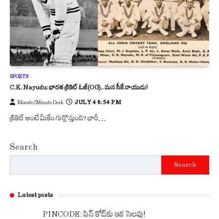
SPORTS
C.K. Nayudu: భారత క్రికెట్ ఓజీ(OG).. మన సీకే నాయుడు!
JULY 4 8:54 PM
Minute2Minute Desk
క్రికెట్ అంటే మీకేం గుర్తొస్తుంది? భారీ…
Search
Search
Latest posts
PINCODE: పిన్ కోడ్‌కు ఇక సెలవు!