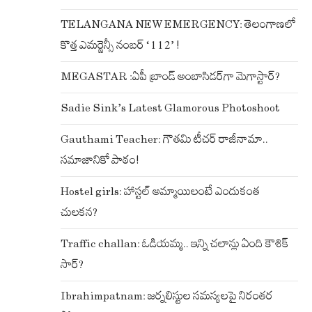
TELANGANA NEW EMERGENCY: తెలంగాణలో
కొత్త ఎమర్జెన్సీ నంబర్ ‘112’ !
MEGASTAR :ఏపీ బ్రాండ్ అంబాసిడర్‌గా మెగాస్టార్?
Sadie Sink’s Latest Glamorous Photoshoot
Gauthami Teacher: గౌతమి టీచర్ రాజీనామా..
సమాజానికో పాఠం!
Hostel girls: హాస్టల్ అమ్మాయిలంటే ఎందుకంత
చులకన?
Traffic challan: ఓడియమ్మ.. ఇన్ని చలాన్లు ఏంది కౌశిక్
సార్?
Ibrahimpatnam: జర్నలిస్టుల సమస్యలపై నిరంతర