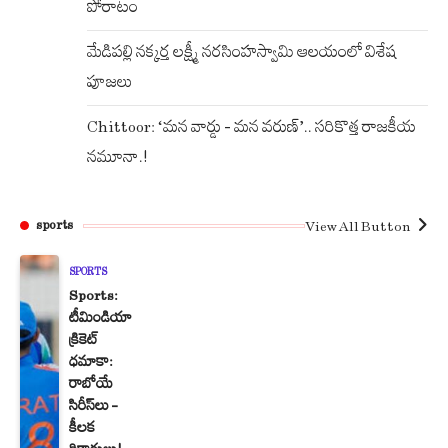
పోరాటం
మేడిపల్లి నక్కర్త లక్ష్మీ నరసింహస్వామి ఆలయంలో విశేష
పూజలు
Chittoor: ‘మన వార్డు – మన వరుణ్’.. సరికొత్త రాజకీయ
నమూనా.!
View All Button
sports
SPORTS
Sports:
టీమిండియా
క్రికెట్
ధమాకా:
రాబోయే
సిరీస్‌లు –
కీలక