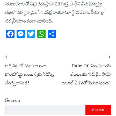
పరిణామాలతో తీవ్ర మనస్తాపానికి గురై, పార్టీని వీడుతున్నట్లు
లేఖలో పేర్కొన్నారు. సీనియర్ల రాజీనామా స్థానిక రాజకీయాల్లో
చర్చనీయాంశంగా మారింది.
Facebook
Messenger
Twitter
WhatsApp
Share
Post
⟵
⟶
అగ్గిపెట్టెలో పట్టు శాలువా..
Palm Oil: సంప్రదాయ
navigation
కొండగట్టు అంజన్నకు సిరిసిల్ల
పంటలకు గుడ్ బై.. పామ్
నేతన్న కానుక!
ఆయిల్ సాగుతో సిరుల పంట!
Search
Search