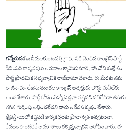
గన్నేరువరం:
చీమలకుంటపల్లి గ్రామానికి చెందిన కాంగ్రెస్ పార్టీ
సీనియర్ కార్యకర్తలు అరుకాల శ్యామ్‌కుమార్, పోలవేని మల్లేశం
పార్టీ ప్రాథమిక సభ్యత్వానికి రాజీనామా చేశారు. ఈ మేరకు తమ
రాజీనామా లేఖను మండల కాంగ్రెస్ అధ్యక్షుడు బొడ్డు సునీల్‌కు
అందజేశారు. పార్టీ కోసం ఎన్నో ఏళ్లుగా కష్టపడి పనిచేసినా తమకు
తగిన గుర్తింపు లభించలేదని వారు ఆవేదన వ్యక్తం చేశారు.
క్షేత్రస్థాయిలో కష్టపడే కార్యకర్తలకు ప్రాధాన్యత ఇవ్వకుండా,
కేవలం కొందరికే అవకాశాలు కల్పిస్తున్నారని ఆరోపించారు. ఈ