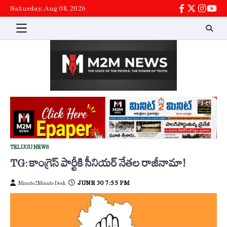
Skip
Saturday, Aug 08, 2026
facebook
twitter
instag
You
to
content
TELUGU NEWS
TG: కాంగ్రెస్ పార్టీకి సీనియర్ నేతల రాజీనామా!
JUNE 30 7:55 PM
Minute2Minute Desk