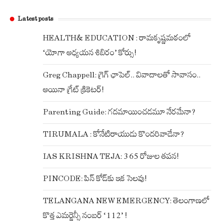
Latest posts
HEALTH& EDUCATION : రామకృష్ణమఠంలో
‘యోగా అధ్యయన శిబిరం’ కోర్సు!
Greg Chappell: గ్రెగ్ ఛాపెల్.. వివాదాలతో సావాసం..
అయినా గ్రేట్ క్రికెటర్!
Parenting Guide: గదమాయించడమూ నేరమేనా?
TIRUMALA : కోనేటిరాయుడు కొందరివాడేనా?
IAS KRISHNA TEJA: 365 రోజుల తపన!
PINCODE: పిన్ కోడ్‌కు ఇక సెలవు!
TELANGANA NEW EMERGENCY: తెలంగాణలో
కొత్త ఎమర్జెన్సీ నంబర్ ‘112’ !