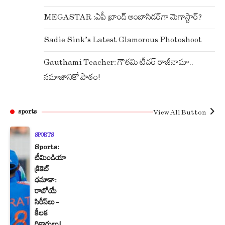
MEGASTAR :ఏపీ బ్రాండ్ అంబాసిడర్‌గా మెగాస్టార్?
Sadie Sink’s Latest Glamorous Photoshoot
Gauthami Teacher: గౌతమి టీచర్ రాజీనామా..
సమాజానికో పాఠం!
View All Button
sports
SPORTS
Sports:
టీమిండియా
క్రికెట్
ధమాకా:
రాబోయే
సిరీస్‌లు –
కీలక
రికార్డులు!