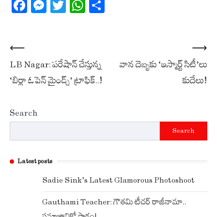
Facebook
Messenger
Twitter
WhatsApp
Share
Post
⟵
⟶
LB Nagar: పరేషాన్ చేస్తున్న
వాన దెబ్బకు ‘ఇస్మార్ట్ సిటీ’లు
navigation
‘బిర్లా ఓపెన్ మైండ్స్’ ట్రాఫిక్..!
కుదేలు!
Search
Search
Latest posts
Sadie Sink’s Latest Glamorous Photoshoot
Gauthami Teacher: గౌతమి టీచర్ రాజీనామా..
సమాజానికో పాఠం!