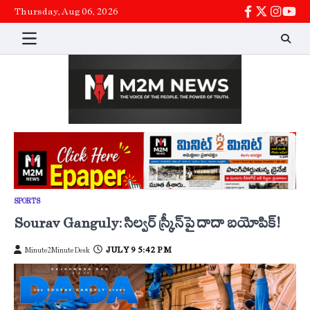
Skip
Thursday, Aug 06, 2026
facebook
twitter
instag
You
to
content
SPORTS
Sourav Ganguly: సిల్వర్ స్క్రీన్‌పై దాదా బయోపిక్!
JULY 9 5:42 PM
Minute2Minute Desk