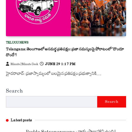
TELUGU NEWS
Telangana: తెలంగాణలో అసమర్థ ప్రతిపక్షం: ప్రజా సమస్యలపై పోరాటంలో ‘దొందూ
దొందే’!
JUNE 29 1:17 PM
Minute2Minute Desk
హైదరాబాద్: ప్రజాస్వామ్యంలో బలమైన ప్రతిపక్షం ప్రభుత్వానికి…
Search
Search
Latest posts
Budda Satyanarayana : నాకు ప్రాణహాని ఉంది!