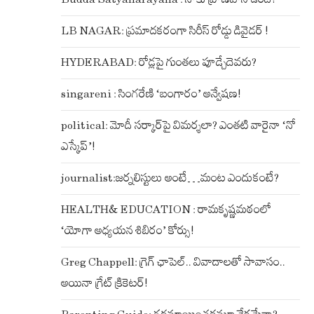
LB NAGAR: ప్రమాదకరంగా సిరీస్ రోడ్డు డివైడర్ !
HYDERABAD: రోడ్లపై గుంతలు పూడ్చేదెవరు?
singareni : సింగరేణి ‘బంగారం’ అన్వేషణ!
political: మోదీ సర్కార్‌పై విమర్శలా? ఎంతటి వారైనా ‘నో
ఎస్కేప్’!
journalist:జర్నలిస్టులు అంటే…మంట ఎందుకంటే?
HEALTH& EDUCATION : రామకృష్ణమఠంలో
‘యోగా అధ్యయన శిబిరం’ కోర్సు!
Greg Chappell: గ్రెగ్ ఛాపెల్.. వివాదాలతో సావాసం..
అయినా గ్రేట్ క్రికెటర్!