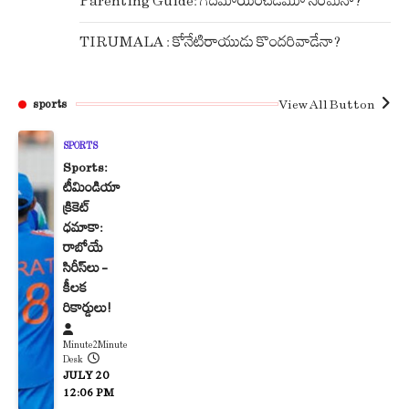
Parenting Guide: గదమాయించడమూ నేరమేనా?
TIRUMALA : కోనేటిరాయుడు కొందరివాడేనా?
View All Button
sports
SPORTS
Sports:
టీమిండియా
క్రికెట్
ధమాకా:
రాబోయే
సిరీస్‌లు –
కీలక
రికార్డులు!
Minute2Minute
Desk
JULY 20
12:06 PM