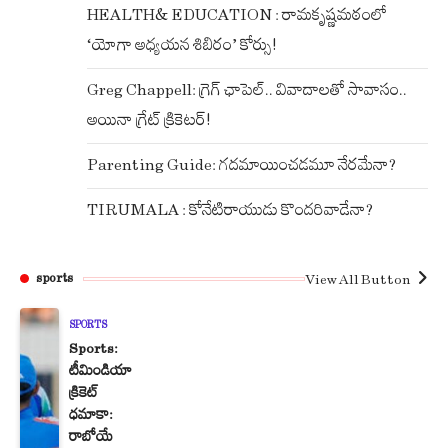
HEALTH& EDUCATION : రామకృష్ణమఠంలో
‘యోగా అధ్యయన శిబిరం’ కోర్సు!
Greg Chappell: గ్రెగ్ ఛాపెల్.. వివాదాలతో సావాసం..
అయినా గ్రేట్ క్రికెటర్!
Parenting Guide: గదమాయించడమూ నేరమేనా?
TIRUMALA : కోనేటిరాయుడు కొందరివాడేనా?
View All Button
sports
SPORTS
Sports:
టీమిండియా
క్రికెట్
ధమాకా:
రాబోయే