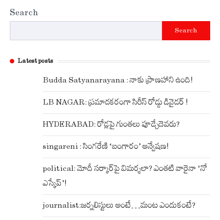
Search
Search
Latest posts
Budda Satyanarayana : నాకు ప్రాణహాని ఉంది!
LB NAGAR: ప్రమాదకరంగా సిరీస్ రోడ్డు డివైడర్ !
HYDERABAD: రోడ్లపై గుంతలు పూడ్చేదెవరు?
singareni : సింగరేణి ‘బంగారం’ అన్వేషణ!
political: మోదీ సర్కార్‌పై విమర్శలా? ఎంతటి వారైనా ‘నో
ఎస్కేప్’!
journalist:జర్నలిస్టులు అంటే…మంట ఎందుకంటే?