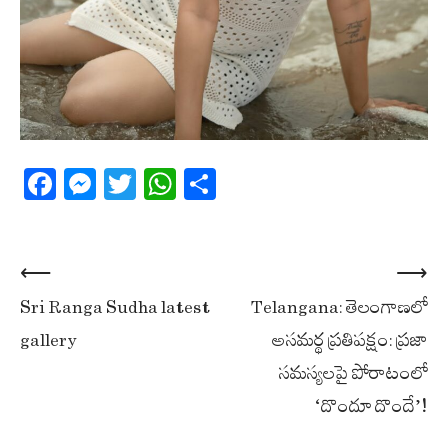
Facebook
Messenger
Twitter
WhatsApp
Share
Post
⟵
⟶
Sri Ranga Sudha latest
Telangana: తెలంగాణలో
navigation
gallery
అసమర్థ ప్రతిపక్షం: ప్రజా
సమస్యలపై పోరాటంలో
‘దొందూ దొందే’!