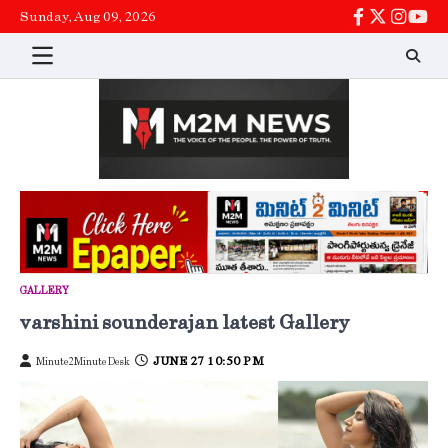
Skip
Sunday, Aug 09, 2026
facebook
twitter
instag
You
to
content
GALLERY
varshini sounderajan latest Gallery
JUNE 27 10:50 PM
Minute2Minute Desk